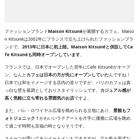
ファッションブランド
Maison Kitsuné
が展開するカフェ。Maiso
n Kitsunéは2002年にフランスで立ち上げられたファッションブラ
ンドで、
2013年に日本に初上陸。Maison Kitsunéと併設してCa
fe Kitsunéも同時オープンしています
。
フランスでは、日本でオープンした翌年にCafe Kitsunéがオープ
ン。なんと
カフェは日本の方が先にオープンしていた
んですね！
日本では和をイメージする店内の造りですが、パリのカフェは真
っ白な壁を基調としておりスタイリッシュです。
カジュアル感が
高く気軽に立ち寄れる雰囲気のお店
ですよ。
また、パレ・ロワイヤル広場を眺められる立地にあり、
景観もフ
ォトジェニック！
かわいいラテアートを片手に優雅に広場を眺め
て過ごす時間も至福の時となりそうです。
スイーツが置いてありイートインもできますが、立ち飲み形式な