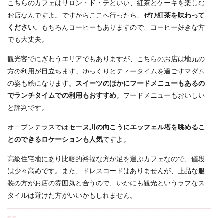
こちらのカフェはサロン・ド・テといい、紅茶とケーキを楽しむ
お店なんですよ。ですからここへ行ったら、
ぜひ紅茶を味わって
ください
。もちろんコーヒーもありますので、コーヒー好きな方
でも大丈夫。
観光客でにぎわうエリアでもありますが、こちらのお店は地元の
方の利用が目立ちます。ゆっくりとティータイムを過ごすマダム
の姿も絵になります。
スイーツのほかにフードメニューもあるの
でランチタイムでの利用もおすすめ
。フードメニューもおいしい
と評判です。
オープンテラスでは
セーヌ川の向こうにエッフェル塔を眺めるこ
とのできるロケーションも人気
ですよ。
高級住宅地にあり比較的裕福な方が足を運ぶカフェなので、値段
は少々高めです。また、ドレスコードはありませんが、上品な服
装の方がお店の雰囲気と合うので、いかにも観光というラフなス
タイルは避けた方がいいかもしれません。