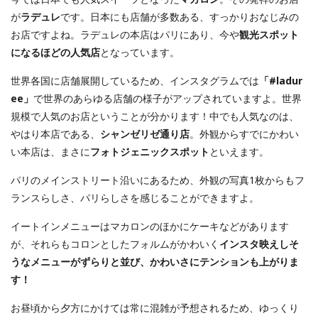
が
ラデュレ
です。日本にも店舗が多数ある、すっかりおなじみの
お店ですよね。ラデュレの本店はパリにあり、今や
観光スポット
になるほどの人気店
となっています。
世界各国に店舗展開しているため、インスタグラムでは
「#ladur
ee」
で世界のあらゆる店舗の様子がアップされていますよ。世界
規模で人気のお店ということが分かります！中でも人気なのは、
やはり本店である、
シャンゼリゼ通り店
。外観からすでにかわい
い本店は、まさに
フォトジェニックスポット
といえます。
パリのメインストリート沿いにあるため、外観の写真1枚からもフ
ランスらしさ、パリらしさを感じることができますよ。
イートインメニューはマカロンのほかにケーキなどがあります
が、それらもコロンとしたフォルムがかわいく
インスタ映えしそ
うなメニューがずらりと並び、かわいさにテンションも上がりま
す！
お昼頃から夕方にかけては常に混雑が予想されるため、ゆっくり