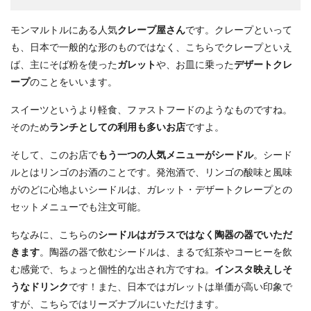
モンマルトルにある人気
クレープ屋さん
です。クレープといって
も、日本で一般的な形のものではなく、こちらでクレープといえ
ば、主にそば粉を使った
ガレット
や、お皿に乗った
デザートクレ
ープ
のことをいいます。
スイーツというより軽食、ファストフードのようなものですね。
そのため
ランチとしての利用も多いお店
ですよ。
そして、このお店で
もう一つの人気メニューがシードル
。シード
ルとはリンゴのお酒のことです。発泡酒で、リンゴの酸味と風味
がのどに心地よいシードルは、ガレット・デザートクレープとの
セットメニューでも注文可能。
ちなみに、こちらの
シードルはガラスではなく陶器の器でいただ
きます
。陶器の器で飲むシードルは、まるで紅茶やコーヒーを飲
む感覚で、ちょっと個性的な出され方ですね。
インスタ映えしそ
うなドリンク
です！また、日本ではガレットは単価が高い印象で
すが、こちらではリーズナブルにいただけます。