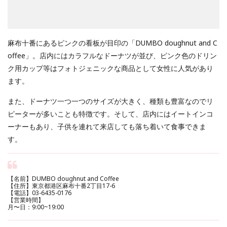
麻布十番にあるピンクの看板が目印の「DUMBO doughnut and C
offee」。店内にはカラフルなドーナツが並び、ピンク色のドリン
ク用カップ等はフォトジェニックな商品として女性に人気があり
ます。
また、ドーナツ一つ一つのサイズが大きく、種類も豊富なのでリ
ピーターが多いことも特徴です。そして、店内にはイートインコ
ーナーもあり、子供を連れて来店しても落ち着いて食事できま
す。
【名前】DUMBO doughnut and Coffee
【住所】東京都港区麻布十番2丁目17-6
【電話】03-6435-0176
【営業時間】
月〜日：9:00~19:00