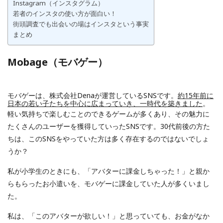
Instagram（インスタグラム）
若者のインスタの使い方が面白い！
街頭調査でも出会いの場はインスタという事実
まとめ
Mobage（モバゲー）
モバゲーは、株式会社Denaが運営しているSNSです。
約15年前に
日本の若い子たちを中心に広まっていき、一時代を築きました
。
軽い気持ちで楽しむことのできるゲームが多くあり、その魅力に
たくさんのユーザーを獲得していったSNSです。30代前後の方た
ちは、このSNSをやっていた方は多く存在するのではないでしょ
うか？
私が小学生のときにも、「アバターに課金しちゃった！」と親か
らもらったお小遣いを、モバゲーに課金していた人が多くいまし
た。
私は、「このアバターが欲しい！」と思っていても、お金がなか