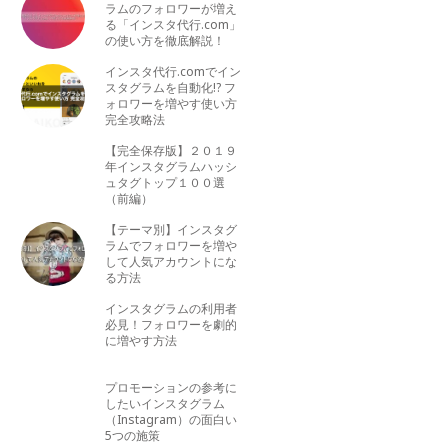
ラムのフォロワーが増え
る「インスタ代行.com」
の使い方を徹底解説！
インスタ代行.comでイン
スタグラムを自動化!? フ
ォロワーを増やす使い方
完全攻略法
【完全保存版】２０１９
年インスタグラムハッシ
ュタグトップ１００選
（前編）
【テーマ別】インスタグ
ラムでフォロワーを増や
して人気アカウントにな
る方法
インスタグラムの利用者
必見！フォロワーを劇的
に増やす方法
プロモーションの参考に
したいインスタグラム
（Instagram）の面白い
5つの施策