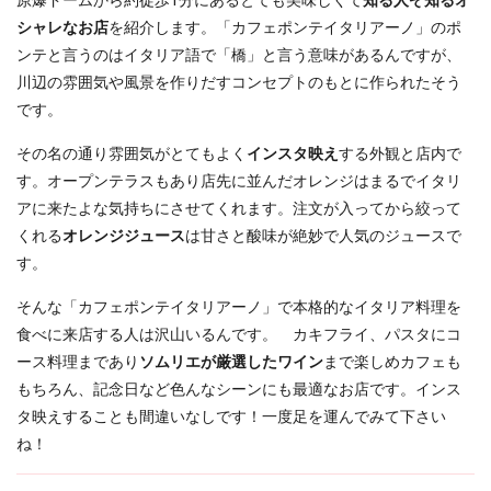
シャレなお店
を紹介します。「カフェポンテイタリアーノ」のポ
ンテと言うのはイタリア語で「橋」と言う意味があるんですが、
川辺の雰囲気や風景を作りだすコンセプトのもとに作られたそう
です。
その名の通り雰囲気がとてもよく
インスタ映え
する外観と店内で
す。オープンテラスもあり店先に並んだオレンジはまるでイタリ
アに来たよな気持ちにさせてくれます。注文が入ってから絞って
くれる
オレンジジュース
は甘さと酸味が絶妙で人気のジュースで
す。
そんな「カフェポンテイタリアーノ」で本格的なイタリア料理を
食べに来店する人は沢山いるんです。 カキフライ、パスタにコ
ース料理まであり
ソムリエが厳選したワイン
まで楽しめカフェも
もちろん、記念日など色んなシーンにも最適なお店です。インス
タ映えすることも間違いなしです！一度足を運んでみて下さい
ね！