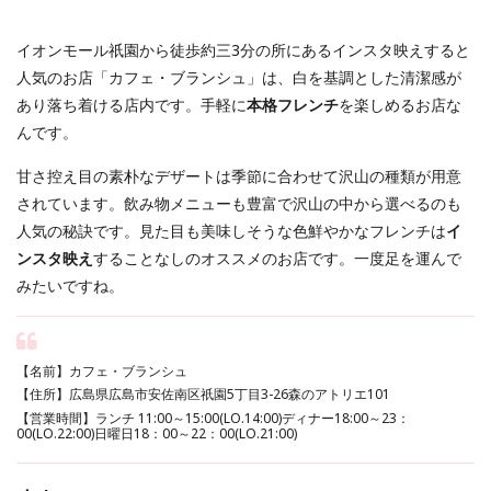
イオンモール祇園から徒歩約三3分の所にあるインスタ映えすると
人気のお店「カフェ・ブランシュ」は、白を基調とした清潔感が
あり落ち着ける店内です。手軽に
本格フレンチ
を楽しめるお店な
んです。
甘さ控え目の素朴なデザートは季節に合わせて沢山の種類が用意
されています。飲み物メニューも豊富で沢山の中から選べるのも
人気の秘訣です。見た目も美味しそうな色鮮やかなフレンチは
イ
ンスタ映え
することなしのオススメのお店です。一度足を運んで
みたいですね。
【名前】カフェ・ブランシュ
【住所】広島県広島市安佐南区祇園5丁目3-26森のアトリエ101
【営業時間】ランチ 11:00～15:00(LO.14:00)ディナー18:00～23：
00(LO.22:00)日曜日18：00～22：00(LO.21:00)