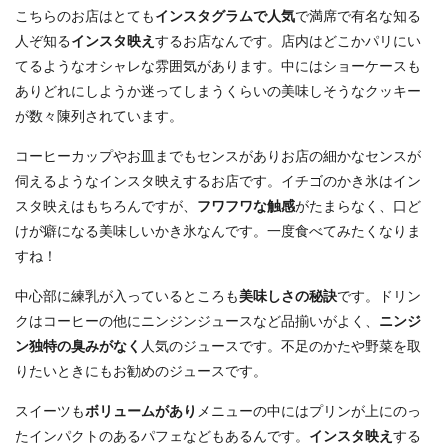
こちらのお店はとても
インスタグラムで人気
で満席で有名な知る
人ぞ知る
インスタ映え
するお店なんです。店内はどこかパリにい
てるようなオシャレな雰囲気があります。中にはショーケースも
ありどれにしようか迷ってしまうくらいの美味しそうなクッキー
が数々陳列されています。
コーヒーカップやお皿までもセンスがありお店の細かなセンスが
伺えるようなインスタ映えするお店です。イチゴのかき氷はイン
スタ映えはもちろんですが、
フワフワな触感
がたまらなく、口ど
けが癖になる美味しいかき氷なんです。一度食べてみたくなりま
すね！
中心部に練乳が入っているところも
美味しさの秘訣
です。ドリン
クはコーヒーの他にニンジンジュースなど品揃いがよく、
ニンジ
ン独特の臭みがなく
人気のジュースです。不足のかたや野菜を取
りたいときにもお勧めのジュースです。
スイーツも
ボリュームがあり
メニューの中にはプリンが上にのっ
たインパクトのあるパフェなどもあるんです。
インスタ映え
する