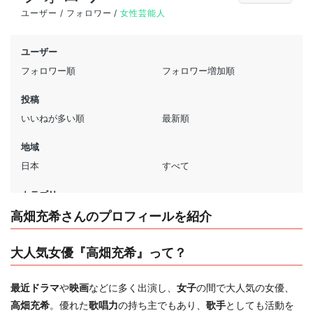
高畑充希さんのプロフィールを紹介
大人気女優『高畑充希』って？
最近ドラマ
や
映画
などに多く出演し、
女子
の間で大人気の女優、
高畑充希
。優れた
歌唱力
の持ち主でもあり、
歌手
としても活動を