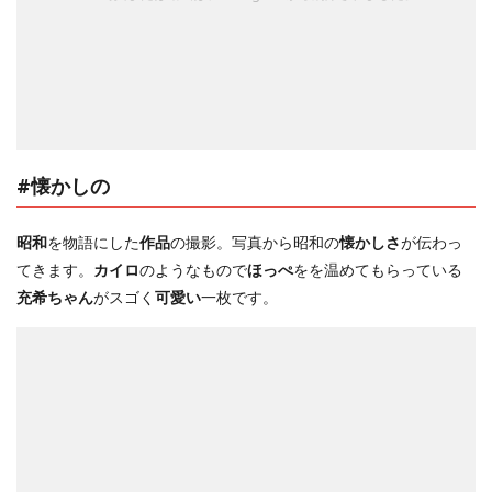
#懐かしの
昭和
を物語にした
作品
の撮影。写真から昭和の
懐かしさ
が伝わっ
てきます。
カイロ
のようなもので
ほっぺ
をを温めてもらっている
充希ちゃん
がスゴく
可愛い
一枚です。