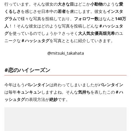
行っています。そんな彼女の
大きな目
はどこか
小動物
のような
愛
くるしさ
を感じさせ日本中の
若者
を虜にします。彼女も
インスタ
グラム
で様々な写真を投稿しており、
フォロワー数
はなんと
140万
人
！！そんな彼女はどのような写真を投稿しどんな
＃ハッシュタ
グ
を使っているのでしょうか？さっそく
大人気女優高畑充希
のユ
ニークな
＃ハッシュタグ
を写真とともに紹介していきます。
@mitsuki_takahata
#恋のハイシーズン
今年はもう
バレンタイン
は終わってしまいましたが
バレンタイン
は毎年
キュンキュン
しますよね。そんな
気持ち
を表したこの
＃ハ
ッシュタグ
の表現方法が
絶妙
です。