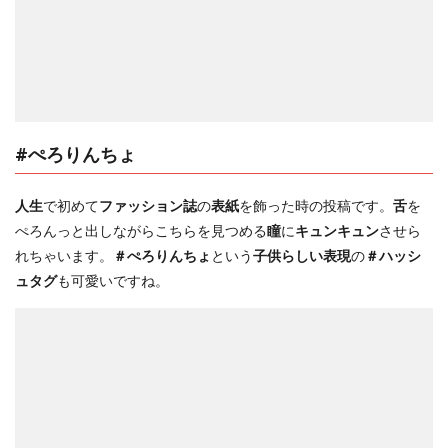
#ぺろりんちょ
人生
で初めて
ファッション誌
の
表紙
を飾った時の投稿です。
舌
を
ぺろんっと出しながらこちらを見つめる
瞳
に
キュンキュン
させら
れちゃいます。
＃ぺろりんちょ
という
子供らしい表現
の
＃ハッシ
ュタグ
も可愛いですね。