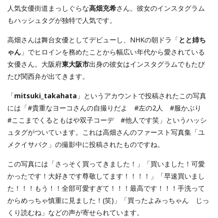
人気女優街道まっしぐらな
高畑充希
さん。彼女のインスタグラム
もハッシュタグが独特で人気です。
高畑さんは舞台女優としてデビューし、NHKの朝ドラ「
とと姉ち
ゃん
」でヒロインを務めたことから幅広い年代から愛されている
女優さん。大阪府
東大阪市
出身の彼女はインスタグラムでもたび
たび関西弁が出てきます。
「
mitsuki_takahata
」というアカウントで投稿されたこの写真
には「#貴重なヨーコさんの自撮りだよ #左の2人 #服かぶり
#ここまでくるともはや双子コーデ #他人です笑」というハッシ
ュタグがついています。これは高畑さんのファースト写真集「ユ
メクイサバク」の撮影中に投稿されたものですね。
この写真には「さっそく買ってきました！」「買いました！可愛
かったです！大好きです尊敬してます！！！！」「早速買いまし
た！！！もう！！全部可愛すぎて！！！最高です！！！手洗って
からめっちゃ慎重に見ました！(笑)」「買ったよみっちゃん じっ
くり読むね」などの声が寄せられています。