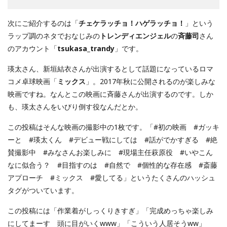
次にご紹介するのは「
チェケラッチョ！ハゲラッチョ！
」という
ラップ調のネタでおなじみの
トレンディエンジェル
の
斉藤司
さん
のアカウント「
tsukasa_trandy
」です。
瑛太さん、新垣結衣さんが出演するとして話題になっているロマ
コメ卓球映画「
ミックス
」。2017年秋に公開されるのが楽しみな
映画ですね。なんとこの映画に斉藤さんが出演するのです。しか
も、瑛太さんをいびり倒す役なんだとか。
この投稿はそんな映画の撮影中の1枚です。「#初の映画 #ガッキ
ーと #瑛太くん #デビュー戦にしては #話がでかすぎる #絶
賛撮影中 #みなさんお楽しみに #現場主任萩原役 #いやこん
なに似合う？ #目指すのは #自然で #個性的な存在感 #斎藤
アプローチ #ミックス #愛してる」というたくさんのハッシュ
タグがついています。
この投稿には「作業着がしっくりきすぎ」「完成めっちゃ楽しみ
にしてまーす 頭に目がいくwww」「こういう人居そうww」