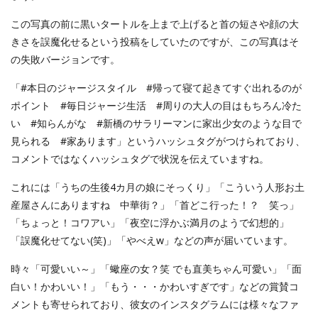
この写真の前に黒いタートルを上まで上げると首の短さや顔の大
きさを誤魔化せるという投稿をしていたのですが、この写真はそ
の失敗バージョンです。
「#本日のジャージスタイル #帰って寝て起きてすぐ出れるのが
ポイント #毎日ジャージ生活 #周りの大人の目はもちろん冷た
い #知らんがな #新橋のサラリーマンに家出少女のような目で
見られる #家あります」というハッシュタグがつけられており、
コメントではなくハッシュタグで状況を伝えていますね。
これには「うちの生後4カ月の娘にそっくり」「こういう人形お土
産屋さんにありますね 中華街？」「首どこ行った！？ 笑っ」
「ちょっと！コワアい」「夜空に浮かぶ満月のようで幻想的」
「誤魔化せてない(笑)」「やべえw」などの声が届いています。
時々「可愛いい～」「蠍座の女？笑 でも直美ちゃん可愛い」「面
白い！かわいい！」「もう・・・かわいすぎです」などの賞賛コ
メントも寄せられており、彼女のインスタグラムには様々なファ