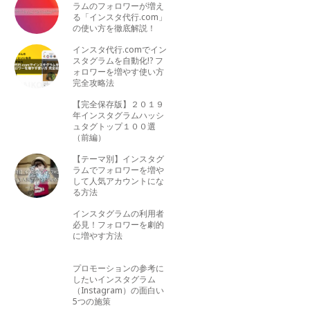
ラムのフォロワーが増え
る「インスタ代行.com」
の使い方を徹底解説！
インスタ代行.comでイン
スタグラムを自動化!? フ
ォロワーを増やす使い方
完全攻略法
【完全保存版】２０１９
年インスタグラムハッシ
ュタグトップ１００選
（前編）
【テーマ別】インスタグ
ラムでフォロワーを増や
して人気アカウントにな
る方法
インスタグラムの利用者
必見！フォロワーを劇的
に増やす方法
プロモーションの参考に
したいインスタグラム
（Instagram）の面白い
5つの施策