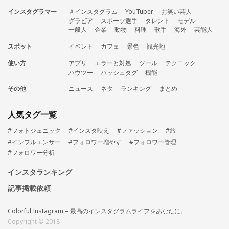
インスタグラマー
＃インスタグラム
YouTuber
お笑い芸人
グラビア
スポーツ選手
タレント
モデル
一般人
企業
動物
料理
歌手
海外
芸能人
スポット
イベント
カフェ
景色
観光地
使い方
アプリ
エラーと対処
ツール
テクニック
ハウツー
ハッシュタグ
機能
その他
ニュース
ネタ
ランキング
まとめ
人気タグ一覧
#フォトジェニック
#インスタ映え
#ファッション
#旅
#インフルエンサー
#フォロワー増やす
#フォロワー管理
#フォロワー分析
インスタランキング
記事掲載依頼
Colorful Instagram – 最高のインスタグラムライフをあなたに。
Copyright © 2018