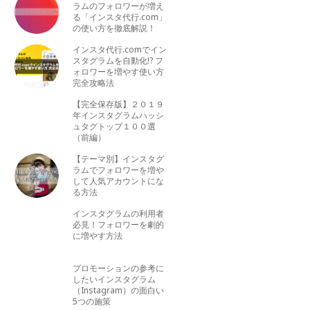
ラムのフォロワーが増え
る「インスタ代行.com」
の使い方を徹底解説！
インスタ代行.comでイン
スタグラムを自動化!? フ
ォロワーを増やす使い方
完全攻略法
【完全保存版】２０１９
年インスタグラムハッシ
ュタグトップ１００選
（前編）
【テーマ別】インスタグ
ラムでフォロワーを増や
して人気アカウントにな
る方法
インスタグラムの利用者
必見！フォロワーを劇的
に増やす方法
プロモーションの参考に
したいインスタグラム
（Instagram）の面白い
5つの施策