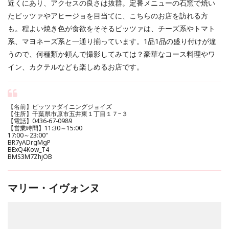
近くにあり、アクセスの良さは抜群。定番メニューの石窯で焼い
たピッツァやアヒージョを目当てに、こちらのお店を訪れる方
も。程よい焼き色が食欲をそそるピッツァは、チーズ系やトマト
系、マヨネーズ系と一通り揃っています。1品1品の盛り付けが違
うので、何種類か頼んで撮影してみては？豪華なコース料理やワ
イン、カクテルなども楽しめるお店です。
【名前】ピッツァダイニングジョイズ
【住所】千葉県市原市五井東１丁目１７−３
【電話】0436-67-0989
【営業時間】11:30～15:00
17:00～23:00″
BR7yADrgMgP
BExQ4Kow_T4
BMS3M7ZhjOB
マリー・イヴォンヌ