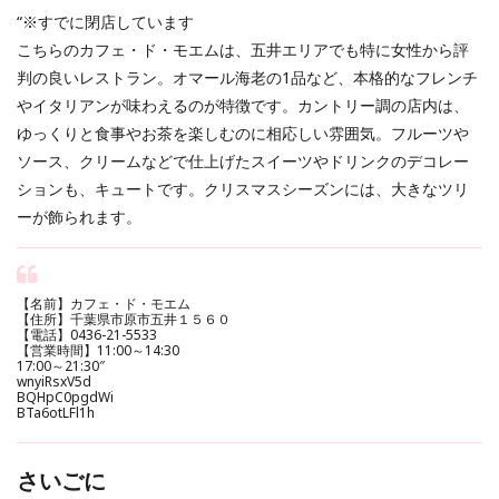
“※すでに閉店しています
こちらのカフェ・ド・モエムは、五井エリアでも特に女性から評
判の良いレストラン。オマール海老の1品など、本格的なフレンチ
やイタリアンが味わえるのが特徴です。カントリー調の店内は、
ゆっくりと食事やお茶を楽しむのに相応しい雰囲気。フルーツや
ソース、クリームなどで仕上げたスイーツやドリンクのデコレー
ションも、キュートです。クリスマスシーズンには、大きなツリ
ーが飾られます。
【名前】カフェ・ド・モエム
【住所】千葉県市原市五井１５６０
【電話】0436-21-5533
【営業時間】11:00～14:30
17:00～21:30″
wnyiRsxV5d
BQHpC0pgdWi
BTa6otLFl1h
さいごに