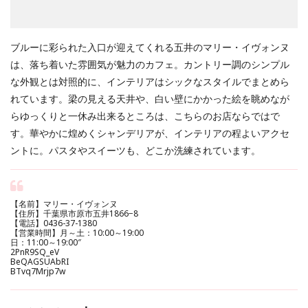
ブルーに彩られた入口が迎えてくれる五井のマリー・イヴォンヌ
は、落ち着いた雰囲気が魅力のカフェ。カントリー調のシンプル
な外観とは対照的に、インテリアはシックなスタイルでまとめら
れています。梁の見える天井や、白い壁にかかった絵を眺めなが
らゆっくりと一休み出来るところは、こちらのお店ならではで
す。華やかに煌めくシャンデリアが、インテリアの程よいアクセ
ントに。パスタやスイーツも、どこか洗練されています。
【名前】マリー・イヴォンヌ
【住所】千葉県市原市五井1866−8
【電話】0436-37-1380
【営業時間】月～土：10:00～19:00
日：11:00～19:00″
2PnR9SQ_eV
BeQAGSUAbRI
BTvq7Mrjp7w