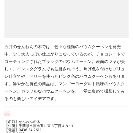
五井のせんねんの木では、色々な種類のバウムクーヘンを発売
中。少し大人っぽい仕上がりになっているのが、チョコレートで
コーティングされたブラックのバウムクーヘン。表面のツヤが美
しく、インスタグラムでも注目されそう。焦げ色を付けたブリュ
レ仕立てや、ベリーを使ったピンク色のバウムクーヘンもありま
す。鮮やかな黄色の商品は、マンゴーヨーグルト風味のバウムク
ーヘン。カラフルなバウムクーヘンを、一堂に集めて撮影してみ
るのも楽しいアイデアです。
【名前】せんねんの木
【住所】千葉県市原市五井東３丁目４８−１
【電話】0436-24-2611