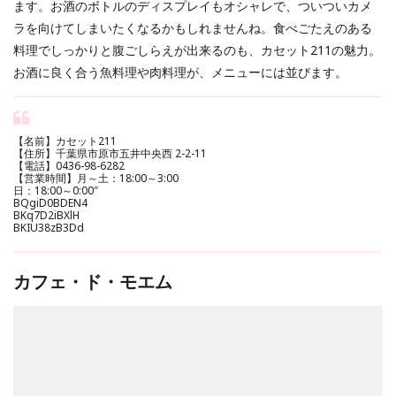
ます。お酒のボトルのディスプレイもオシャレで、ついついカメ
ラを向けてしまいたくなるかもしれませんね。食べごたえのある
料理でしっかりと腹ごしらえが出来るのも、カセット211の魅力。
お酒に良く合う魚料理や肉料理が、メニューには並びます。
【名前】カセット211
【住所】千葉県市原市五井中央西 2-2-11
【電話】0436-98-6282
【営業時間】月～土：18:00～3:00
日：18:00～0:00″
BQgiD0BDEN4
BKq7D2iBXlH
BKIU38zB3Dd
カフェ・ド・モエム