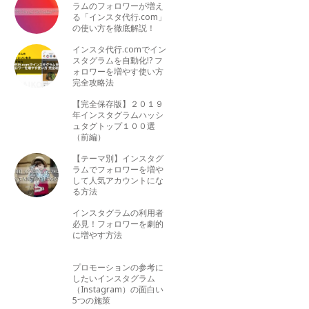
ラムのフォロワーが増え
る「インスタ代行.com」
の使い方を徹底解説！
インスタ代行.comでイン
スタグラムを自動化!? フ
ォロワーを増やす使い方
完全攻略法
【完全保存版】２０１９
年インスタグラムハッシ
ュタグトップ１００選
（前編）
【テーマ別】インスタグ
ラムでフォロワーを増や
して人気アカウントにな
る方法
インスタグラムの利用者
必見！フォロワーを劇的
に増やす方法
プロモーションの参考に
したいインスタグラム
（Instagram）の面白い
5つの施策