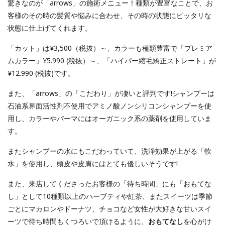
驚きなのが「arrows」の施術メニュー！種類が豊富なことで、お
客様のその時の髪質や悩みに合わせ、その時の状態にピッタリな
状態に仕上げてくれます。
「カット」は¥3,500（税抜）～、カラーも種類豊富で「プレミア
ムカラー」¥5.990 (税抜）～、「ハイパー縮毛矯正ストレート」が
¥12.990 (税抜)です。
また、「arrows」の「こだわり」が凄いと評判です!シャンプーは
石油系界面活性剤不使用でアミノ酸ノンシリコンシャンプーを使
用し、カラーやパーマにはオーガニック系の薬剤を使用していま
す。
またシャンプーの水にもこだわっていて、洗浄効果が上がる「軟
水」を使用し、頭皮や皮膚にはとても優しいそうです!
また、来店してくださったお客様の「待ち時間」にも「おもてな
し」として10種類以上のハーブティや紅茶、またスイーツは季節
ごとにマカロンやドーナツ、チョコなど女性が大好きな甘いスイ
ーツで待ち時間もくつろいで頂けるように、
おもてなし
を心がけ