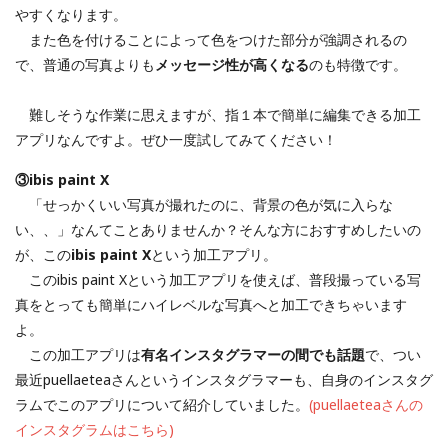
やすくなります。
また色を付けることによって色をつけた部分が強調されるの
で、普通の写真よりも
メッセージ性が高くなる
のも特徴です。
難しそうな作業に思えますが、指１本で簡単に編集できる加工
アプリなんですよ。ぜひ一度試してみてください！
③ibis paint X
「せっかくいい写真が撮れたのに、背景の色が気に入らな
い、、」なんてことありませんか？そんな方におすすめしたいの
が、この
ibis paint X
という加工アプリ。
このibis paint Xという加工アプリを使えば、普段撮っている写
真をとっても簡単にハイレベルな写真へと加工できちゃいます
よ。
この加工アプリは
有名インスタグラマーの間でも話題
で、つい
最近puellaeteaさんというインスタグラマーも、自身のインスタグ
ラムでこのアプリについて紹介していました。
(puellaeteaさんの
インスタグラムはこちら)