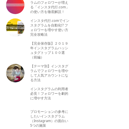
ラムのフォロワーが増え
る「インスタ代行.com」
の使い方を徹底解説！
インスタ代行.comでイン
スタグラムを自動化!? フ
ォロワーを増やす使い方
完全攻略法
【完全保存版】２０１９
年インスタグラムハッシ
ュタグトップ１００選
（前編）
【テーマ別】インスタグ
ラムでフォロワーを増や
して人気アカウントにな
る方法
インスタグラムの利用者
必見！フォロワーを劇的
に増やす方法
プロモーションの参考に
したいインスタグラム
（Instagram）の面白い
5つの施策