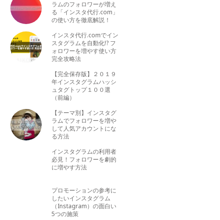
ラムのフォロワーが増え
る「インスタ代行.com」
の使い方を徹底解説！
インスタ代行.comでイン
スタグラムを自動化!? フ
ォロワーを増やす使い方
完全攻略法
【完全保存版】２０１９
年インスタグラムハッシ
ュタグトップ１００選
（前編）
【テーマ別】インスタグ
ラムでフォロワーを増や
して人気アカウントにな
る方法
インスタグラムの利用者
必見！フォロワーを劇的
に増やす方法
プロモーションの参考に
したいインスタグラム
（Instagram）の面白い
5つの施策