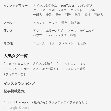
インスタグラマー
＃インスタグラム
YouTuber
お笑い芸人
グラビア
スポーツ選手
タレント
モデル
一般人
企業
動物
料理
歌手
海外
芸能人
スポット
イベント
カフェ
景色
観光地
使い方
アプリ
エラーと対処
ツール
テクニック
ハウツー
ハッシュタグ
機能
その他
ニュース
ネタ
ランキング
まとめ
人気タグ一覧
#フォトジェニック
#インスタ映え
#ファッション
#旅
#インフルエンサー
#フォロワー増やす
#フォロワー管理
#フォロワー分析
インスタランキング
記事掲載依頼
Colorful Instagram – 最高のインスタグラムライフをあなたに。
Copyright © 2018