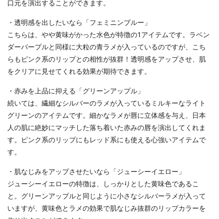
口元を演出することができます。
・透明感を出したいなら「フェミニンブルー」
こちらは、やや黄味がかった水色が特徴の1アイテムです。ラベン
ダーパープルと同様に大粒の青ラメが入っているのですが、こち
らもピンク系のリップとの相性が抜群！透明感をアップさせ、肌
をクリアに見せてくれる効果が期待できます。
・赤みを上品に抑える「グリーンアップル」
続いては、繊細なシルバーのラメが入っているミルキーなライト
グリーンのアイテムです。細かなラメが唇に立体感を与え、日本
人の肌に絶妙にマッチした落ち着いた赤みの唇を演出してくれま
す。ピンク系のリップにもレッド系にも使える心強いアイテムで
す。
・肌なじみをアップさせたいなら「ジューシーイエロー」
ジューシーイエローの特徴は、しっかりとした黄味色であるこ
と。グリーンアップルと同じように小さなシルバーラメが入って
いますが、黄味色とラメの効果で肌なじみ抜群のリップカラーを