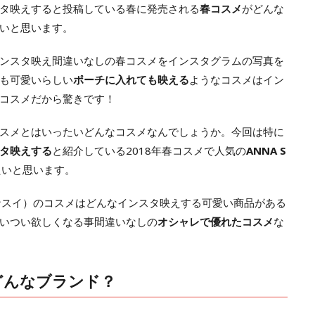
タ映えすると投稿している春に発売される
春コスメ
がどんな
いと思います。
ンスタ映え間違いなしの春コスメをインスタグラムの写真を
も可愛いらしい
ポーチに入れても映える
ようなコスメはイン
コスメだから驚きです！
スメとはいったいどんなコスメなんでしょうか。今回は特に
タ映えする
と紹介している2018年春コスメで人気の
ANNA S
たいと思います。
I（アナスイ）のコスメはどんなインスタ映えする可愛い商品がある
いつい欲しくなる事間違いなしの
オシャレで優れたコスメ
な
はどんなブランド？