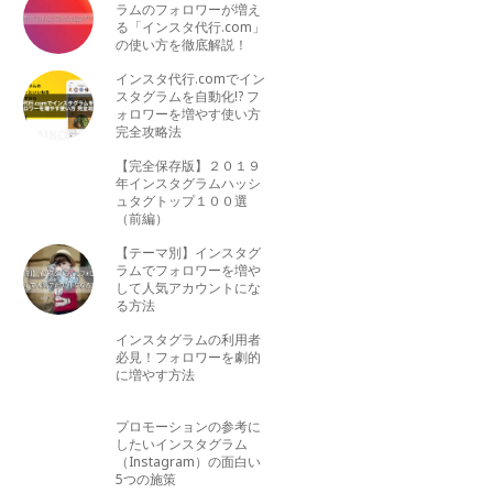
ラムのフォロワーが増え
る「インスタ代行.com」
の使い方を徹底解説！
インスタ代行.comでイン
スタグラムを自動化!? フ
ォロワーを増やす使い方
完全攻略法
【完全保存版】２０１９
年インスタグラムハッシ
ュタグトップ１００選
（前編）
【テーマ別】インスタグ
ラムでフォロワーを増や
して人気アカウントにな
る方法
インスタグラムの利用者
必見！フォロワーを劇的
に増やす方法
プロモーションの参考に
したいインスタグラム
（Instagram）の面白い
5つの施策