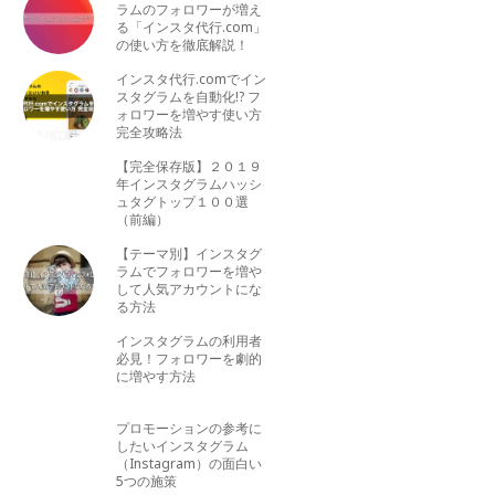
ラムのフォロワーが増え
る「インスタ代行.com」
の使い方を徹底解説！
インスタ代行.comでイン
スタグラムを自動化!? フ
ォロワーを増やす使い方
完全攻略法
【完全保存版】２０１９
年インスタグラムハッシ
ュタグトップ１００選
（前編）
【テーマ別】インスタグ
ラムでフォロワーを増や
して人気アカウントにな
る方法
インスタグラムの利用者
必見！フォロワーを劇的
に増やす方法
プロモーションの参考に
したいインスタグラム
（Instagram）の面白い
5つの施策