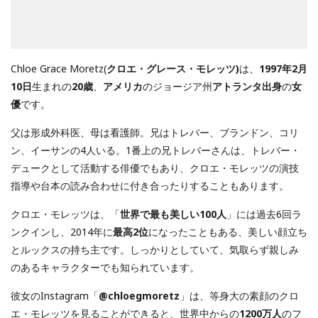
Chloe Grace Moretz(
クロエ・グレース・モレッツ)
は、
1997年2月
10日
生まれの
20歳
、
アメリカ
のジョージア州
アトランタ出身
の
女
優
です。
父は形成外科医、母は看護師。兄はトレバー、ブランドン、コリ
ン、イーサンの4人いる。1番上の兄トレバーさんは、トレバー・
デュークとして活動する俳優でもあり、クロエ・モレッツの演技
指導や台本の読み合わせに付き合ったりすることもあります。
クロエ・モレッツは、「
世界で最も美しい100人
」には過去6回ラ
ンクインし、2014年に
最高2位
になったこともある、美しい顔立ち
とルックスの持ち主です。しっかりとしていて、気取らず親しみ
のあるキャラクターでも知られています。
彼女のInstagram「
@chloegmoretz
」は、等身大の素顔のクロ
エ・モレッツを見ることができると、世界中からの
1200万人
のフ