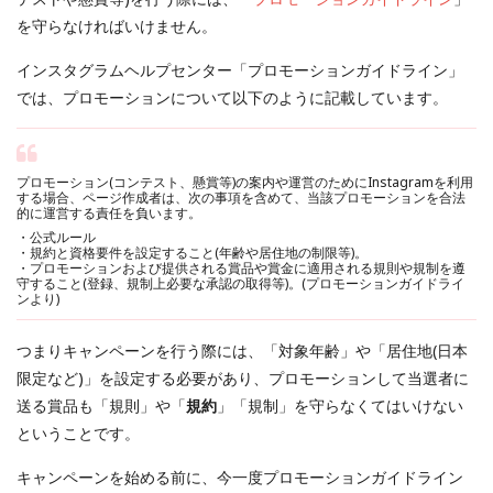
を守らなければいけません。
インスタグラムヘルプセンター「プロモーションガイドライン」
では、プロモーションについて以下のように記載しています。
プロモーション(コンテスト、懸賞等)の案内や運営のためにInstagramを利用
する場合、ページ作成者は、次の事項を含めて、当該プロモーションを合法
的に運営する責任を負います。
・公式ルール
・規約と資格要件を設定すること(年齢や居住地の制限等)。
・プロモーションおよび提供される賞品や賞金に適用される規則や規制を遵
守すること(登録、規制上必要な承認の取得等)。(
プロモーションガイドライ
ンより
)
つまりキャンペーンを行う際には、「対象年齢」や「居住地(日本
限定など)」を設定する必要があり、プロモーションして当選者に
送る賞品も「規則」や「
規約
」「規制」を守らなくてはいけない
ということです。
キャンペーンを始める前に、今一度プロモーションガイドライン