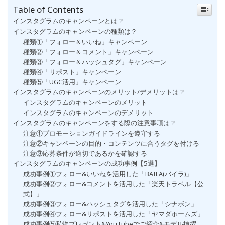
Table of Contents
インスタグラムのキャンペーンとは？
インスタグラムのキャンペーンの種類は？
種類①「フォロー＆いいね」キャンペーン
種類②「フォロー＆コメント」キャンペーン
種類③「フォロー＆ハッシュタグ」キャンペーン
種類④「リポスト」キャンペーン
種類⑤「UGC活用」キャンペーン
インスタグラムのキャンペーンのメリット/デメリットは？
インスタグラムのキャンペーンのメリット
インスタグラムのキャンペーンのデメリット
インスタグラムのキャンペーンをする際の注意事項は？
注意①プロモーションガイドラインを遵守する
注意②キャンペーンの目的・コンテンツに合うタグを付ける
注意③応募条件が適切であるかを確認する
インスタグラムのキャンペーンの成功事例【5選】
成功事例①フォロー&いいねを活用した「BAILA(バイラ)」
成功事例②フォロー&コメントを活用した「楽天トラベル【公
式】」
成功事例③フォロー&ハッシュタグを活用した「シナボン」
成功事例④フォロー&リポストを活用した「ヤマダホームズ」
成功事例⑤私物プレゼント&YouTubeでご紹介&モデル抜擢