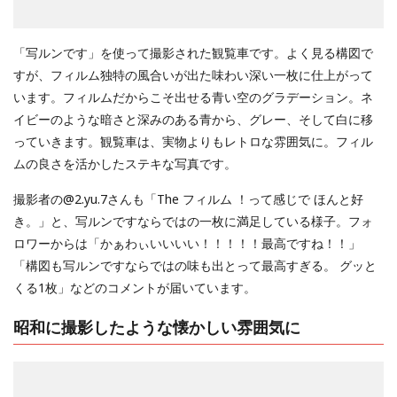
「写ルンです」を使って撮影された観覧車です。よく見る構図で
すが、フィルム独特の風合いが出た味わい深い一枚に仕上がって
います。フィルムだからこそ出せる青い空のグラデーション。ネ
イビーのような暗さと深みのある青から、グレー、そして白に移
っていきます。観覧車は、実物よりもレトロな雰囲気に。フィル
ムの良さを活かしたステキな写真です。
撮影者の@2.yu.7さんも「The フィルム ！って感じで ほんと好
き。」と、写ルンですならではの一枚に満足している様子。フォ
ロワーからは「かぁわぃいいいい！！！！！最高ですね！！」
「構図も写ルンですならではの味も出とって最高すぎる。 グッと
くる1枚」などのコメントが届いています。
昭和に撮影したような懐かしい雰囲気に