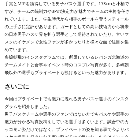
手賞とMIPを獲得している男子バスケ選手です。173cmと小柄で
すが、チームの統制力や3Pの決定力が魅力でチームの主将を任さ
れています。また、学生時代から相手のボールを奪うスティール
の上手さに定評があります。ガードとしての高い技術力から将来
の日本男子バスケ界を担う選手として期待されていたり、甘いマ
スクのイケメンで女性ファンが多かったりと様々な面で注目を集
めています。
多嶋朝飛のインスタグラムでは、所属しているレバンガ北海道の
チームメイトと食事やイベント時のコスプレ写真が多く、多嶋朝
飛以外の選手もプライベートも覗けるといった魅力があります。
さいごに
今回はプライベートでも魅力に溢れる男子バスケ選手のインスタ
グラムを紹介しました。
男子バスケチームや選手のファンではない方でもバスケや選手の
魅力が分かる写真投稿をしている選手は多くいます。試合中のカ
ッコ良い姿だけではなく、プライベートの姿を知る事で今よりバ
スケや選手を好きになる事に繋がるので気になった方はインスタ