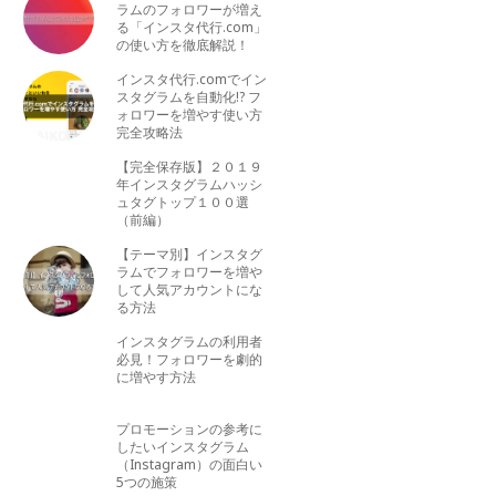
ラムのフォロワーが増え
る「インスタ代行.com」
の使い方を徹底解説！
インスタ代行.comでイン
スタグラムを自動化!? フ
ォロワーを増やす使い方
完全攻略法
【完全保存版】２０１９
年インスタグラムハッシ
ュタグトップ１００選
（前編）
【テーマ別】インスタグ
ラムでフォロワーを増や
して人気アカウントにな
る方法
インスタグラムの利用者
必見！フォロワーを劇的
に増やす方法
プロモーションの参考に
したいインスタグラム
（Instagram）の面白い
5つの施策