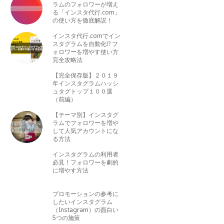
ラムのフォロワーが増え
る「インスタ代行.com」
の使い方を徹底解説！
インスタ代行.comでイン
スタグラムを自動化!? フ
ォロワーを増やす使い方
完全攻略法
【完全保存版】２０１９
年インスタグラムハッシ
ュタグトップ１００選
（前編）
【テーマ別】インスタグ
ラムでフォロワーを増や
して人気アカウントにな
る方法
インスタグラムの利用者
必見！フォロワーを劇的
に増やす方法
プロモーションの参考に
したいインスタグラム
（Instagram）の面白い
5つの施策