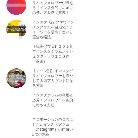
ラムのフォロワーが増え
る「インスタ代行.com」
の使い方を徹底解説！
インスタ代行.comでイン
スタグラムを自動化!? フ
ォロワーを増やす使い方
完全攻略法
【完全保存版】２０１９
年インスタグラムハッシ
ュタグトップ１００選
（前編）
【テーマ別】インスタグ
ラムでフォロワーを増や
して人気アカウントにな
る方法
インスタグラムの利用者
必見！フォロワーを劇的
に増やす方法
プロモーションの参考に
したいインスタグラム
（Instagram）の面白い
5つの施策