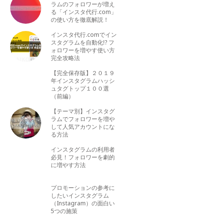
ラムのフォロワーが増え
る「インスタ代行.com」
の使い方を徹底解説！
インスタ代行.comでイン
スタグラムを自動化!? フ
ォロワーを増やす使い方
完全攻略法
【完全保存版】２０１９
年インスタグラムハッシ
ュタグトップ１００選
（前編）
【テーマ別】インスタグ
ラムでフォロワーを増や
して人気アカウントにな
る方法
インスタグラムの利用者
必見！フォロワーを劇的
に増やす方法
プロモーションの参考に
したいインスタグラム
（Instagram）の面白い
5つの施策