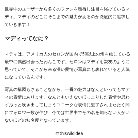
世界中のユーザーから多くのファンを獲得し注目を浴びているマ
ディ。マディのどこにそこまでの魅力があるのか徹底的に追求し
ていきます！
マディってなに？
マディは、アメリカ人のセロンが国内で50以上の州を旅している
最中に偶然出会ったわんこです。セロンはマディを親友のように
思っていて、そこから来る深い愛情が写真にも表れていると人気
になっているんです。
写真の構図もさることながら、一番の魅力はなんといってもマデ
ィの表情にあります。なんともいえないほっこりした表情や思わ
ずぷっと吹き出してしまうユニークな表情に魅了されまたたく間
にフォロワー数が伸び、今では世界中でその名を知らない人がい
ないほどの知名度となっています。
@thiswildidea