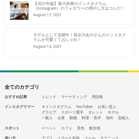
【2021年版】最大効果のインスタグラム
（Instagram）のフォロワーの増やし方はコレだ！
August 17, 2021
モデルとして活躍中！長谷川あやさんのインスタグ
ラムが可愛くておしゃれ！
August 14, 2021
全てのカテゴリ
おすすめ記事
トレンド
マーケティング
用語集
インスタグラマー
＃インスタグラム
YouTuber
お笑い芸人
グラビア
スポーツ選手
タレント
モデル
一般人
企業
動物
料理
歌手
海外
芸能人
スポット
イベント
カフェ
景色
観光地
使い方
アプリ
エラーと対処
ツール
テクニック