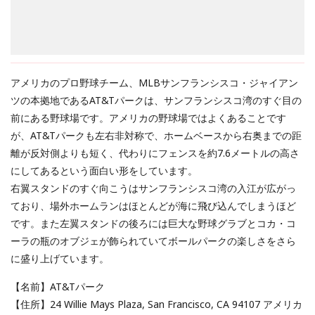
アメリカのプロ野球チーム、MLBサンフランシスコ・ジャイアン
ツの本拠地であるAT&Tパークは、サンフランシスコ湾のすぐ目の
前にある野球場です。アメリカの野球場ではよくあることです
が、AT&Tパークも左右非対称で、ホームベースから右奥までの距
離が反対側よりも短く、代わりにフェンスを約7.6メートルの高さ
にしてあるという面白い形をしています。
右翼スタンドのすぐ向こうはサンフランシスコ湾の入江が広がっ
ており、場外ホームランはほとんどが海に飛び込んでしまうほど
です。また左翼スタンドの後ろには巨大な野球グラブとコカ・コ
ーラの瓶のオブジェが飾られていてボールパークの楽しさをさら
に盛り上げています。
【名前】AT&Tパーク
【住所】24 Willie Mays Plaza, San Francisco, CA 94107 アメリカ