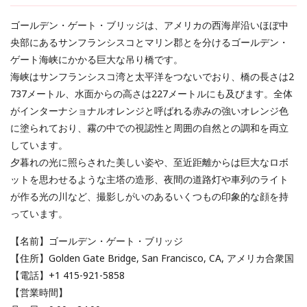
ゴールデン・ゲート・ブリッジは、アメリカの西海岸沿いほぼ中
央部にあるサンフランシスコとマリン郡とを分けるゴールデン・
ゲート海峡にかかる巨大な吊り橋です。
海峡はサンフランシスコ湾と太平洋をつないでおり、橋の長さは2
737メートル、水面からの高さは227メートルにも及びます。全体
がインターナショナルオレンジと呼ばれる赤みの強いオレンジ色
に塗られており、霧の中での視認性と周囲の自然との調和を両立
しています。
夕暮れの光に照らされた美しい姿や、至近距離からは巨大なロボ
ットを思わせるような主塔の造形、夜間の道路灯や車列のライト
が作る光の川など、撮影しがいのあるいくつもの印象的な顔を持
っています。
【名前】ゴールデン・ゲート・ブリッジ
【住所】Golden Gate Bridge, San Francisco, CA, アメリカ合衆国
【電話】+1 415-921-5858
【営業時間】