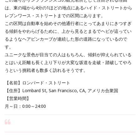
は、東の端から4分の1ほどの地点にあるハイド・ストリートから
レブンワース・ストリートまでの区間にあります。
この区間は自動車を始めその他通行者にとってあまりにきつすぎ
る傾斜をやわらげるために、上から見るとまるでヘビが這ってい
るようなヘアピンカーブが連続した形の道路になっているので
す。
ユニークな景色が目当ての人はもちろん、傾斜が抑えられている
とはいえ距離も長く上り下りが大変な坂道を走破・踏破してやろ
うという挑戦者も数多く訪れるそうです。
【名前】ロンバード・ストリート
【住所】Lombard St, San Francisco, CA, アメリカ合衆国
【営業時間】
月～日：0:00～24:00