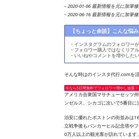
– 2020-01-06 最新情報を元に加筆
– 2020-06-16 最新情報を元に加筆
【ちょっと余談】こんな悩み
・インスタグラムのフォロワー
・フォロワー購入ではなくリア
・いいねやコメントを増やした
そんな時はのインスタ代行.comを
今なら5日間無料でフォロワー増やし放題！
アメリカ合衆国マサチューセッツ州
ンゼルス、シカゴに次いで5番目に
治安に優れたボストンの街並みは1
立戦争後もバンカーヒル記念塔やフ
0万人以上の観光客が訪れています