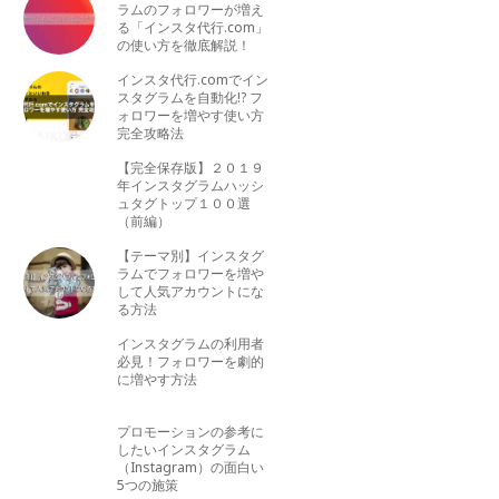
ラムのフォロワーが増え
る「インスタ代行.com」
の使い方を徹底解説！
インスタ代行.comでイン
スタグラムを自動化!? フ
ォロワーを増やす使い方
完全攻略法
【完全保存版】２０１９
年インスタグラムハッシ
ュタグトップ１００選
（前編）
【テーマ別】インスタグ
ラムでフォロワーを増や
して人気アカウントにな
る方法
インスタグラムの利用者
必見！フォロワーを劇的
に増やす方法
プロモーションの参考に
したいインスタグラム
（Instagram）の面白い
5つの施策