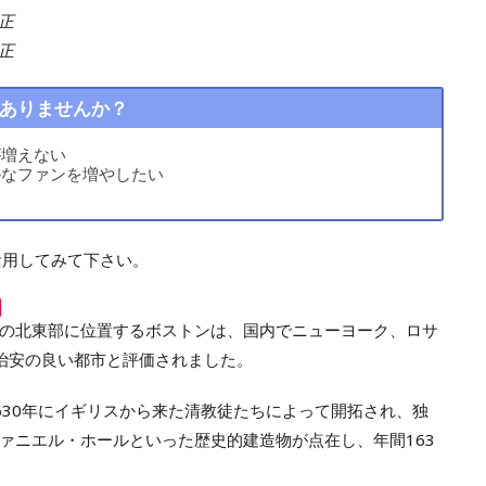
修正
修正
ありませんか？
が増えない
ルなファンを増やしたい
い
活用してみて下さい。
の北東部に位置するボストンは、国内でニューヨーク、ロサ
治安の良い都市と評価されました。
630年にイギリスから来た清教徒たちによって開拓され、独
ァニエル・ホールといった歴史的建造物が点在し、年間163
。