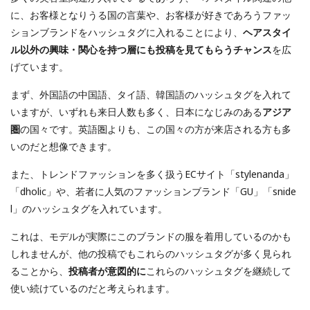
に、お客様となりうる国の言葉や、お客様が好きであろうファッ
ションブランドをハッシュタグに入れることにより、
ヘアスタイ
ル以外の興味・関心を持つ層にも投稿を見てもらうチャンス
を広
げています。
まず、外国語の中国語、タイ語、韓国語のハッシュタグを入れて
いますが、いずれも来日人数も多く、日本になじみのある
アジア
圏
の国々です。英語圏よりも、この国々の方が来店される方も多
いのだと想像できます。
また、トレンドファッションを多く扱うECサイト「stylenanda」
「dholic」や、若者に人気のファッションブランド「GU」「snide
l」のハッシュタグを入れています。
これは、モデルが実際にこのブランドの服を着用しているのかも
しれませんが、他の投稿でもこれらのハッシュタグが多く見られ
ることから、
投稿者が意図的に
これらのハッシュタグを継続して
使い続けているのだと考えられます。