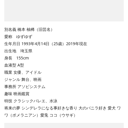
別名義 橋本 柚稀（旧芸名）
愛称 ゆずゆず
生年月日 1993年4月14日（25歳）2019年現在
出生地 埼玉県
身長 155cm
血液型 A型
職業 女優、アイドル
ジャンル 舞台、映画
事務所 アソビシステム
趣味 映画鑑賞
特技 クラシックバレエ、水泳
将来の夢 シンデレラになる事好きな香り 大のバニラ好き 愛犬 ワ
ワ（ポメラニアン）愛兎 ココ（ウサギ）