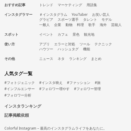
おすすめ記事
トレンド
マーケティング
用語集
インスタグラマー
＃インスタグラム
YouTuber
お笑い芸人
グラビア
スポーツ選手
タレント
モデル
一般人
企業
動物
料理
歌手
海外
芸能人
スポット
イベント
カフェ
景色
観光地
使い方
アプリ
エラーと対処
ツール
テクニック
ハウツー
ハッシュタグ
機能
その他
ニュース
ネタ
ランキング
まとめ
人気タグ一覧
#フォトジェニック
#インスタ映え
#ファッション
#旅
#インフルエンサー
#フォロワー増やす
#フォロワー管理
#フォロワー分析
インスタランキング
記事掲載依頼
Colorful Instagram – 最高のインスタグラムライフをあなたに。