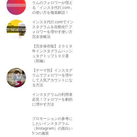
ラムのフォロワーが増え
る「インスタ代行.com」
の使い方を徹底解説！
インスタ代行.comでイン
スタグラムを自動化!? フ
ォロワーを増やす使い方
完全攻略法
【完全保存版】２０１９
年インスタグラムハッシ
ュタグトップ１００選
（前編）
【テーマ別】インスタグ
ラムでフォロワーを増や
して人気アカウントにな
る方法
インスタグラムの利用者
必見！フォロワーを劇的
に増やす方法
プロモーションの参考に
したいインスタグラム
（Instagram）の面白い
5つの施策