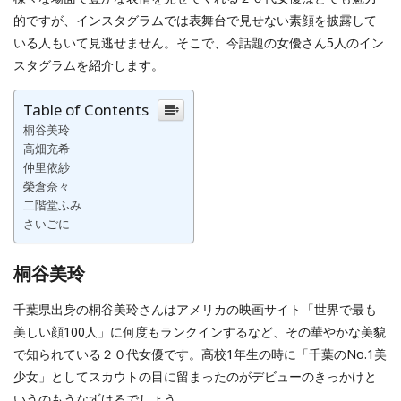
的ですが、インスタグラムでは表舞台で見せない素顔を披露して
いる人もいて見逃せません。そこで、今話題の女優さん5人のイン
スタグラムを紹介します。
Table of Contents
桐谷美玲
高畑充希
仲里依紗
榮倉奈々
二階堂ふみ
さいごに
桐谷美玲
千葉県出身の桐谷美玲さんはアメリカの映画サイト「世界で最も
美しい顔100人」に何度もランクインするなど、その華やかな美貌
で知られている２０代女優です。高校1年生の時に「千葉のNo.1美
少女」としてスカウトの目に留まったのがデビューのきっかけと
いうのもうなずけるでしょう。