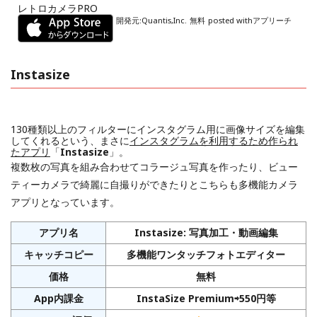
レトロカメラPRO
開発元:
Quantis,Inc.
無料
posted with
アプリーチ
Instasize
130種類以上のフィルターにインスタグラム用に画像サイズを編集
してくれるという、まさに
インスタグラムを利用するため作られ
たアプリ
「
Instasize
」。
複数枚の写真を組み合わせてコラージュ写真を作ったり、ビュー
ティーカメラで綺麗に自撮りができたりとこちらも多機能カメラ
アプリとなっています。
アプリ名
Instasize: 写真加工・動画編集
キャッチコピー
多機能ワンタッチフォトエディター
価格
無料
App内課金
InstaSize Premium⇨550円等