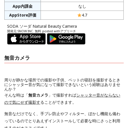
App内課金
なし
AppStore評価
4.7
SODA ソーダ Natural Beauty Camera
開発元:
SNOW INC.
無料
posted with
アプリーチ
無音カメラ
周りが静かな場所での撮影や子供、ペットの寝顔を撮影するとき
にシャッター音が気になって撮影できないという経験はありませ
んか？
そんな時は「
無音カメラ
」で撮影すれば
シャッター音がならない
ので気にせず撮影す
ることができます。
無音なだけでなく、手ブレ防止やフィルター、ぼかし機能も備わ
っているのでとりあえずインストールして必要な時にさっと利用
するのがオススメです！