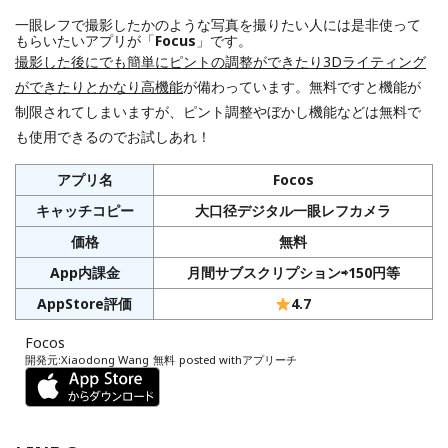
一眼レフで撮影したかのような写真を撮りたい人には是非使って
もらいたいアプリが「
Focus
」です。
撮影した後にでも簡単にピントの調整ができたり3Dライティング
ができたりとかなり高機能
が備わっています。無料ですと機能が
制限されてしまいますが、ピント調整やぼかし機能などは無料で
も使用できるのでお試しあれ！
アプリ名
Focos
キャッチコピー
大口径デジタル一眼レフカメラ
価格
無料
App内課金
月間サブスクリプション⇨150円等
AppStore評価
4.7
Focos
開発元:
Xiaodong Wang
無料
posted with
アプリーチ