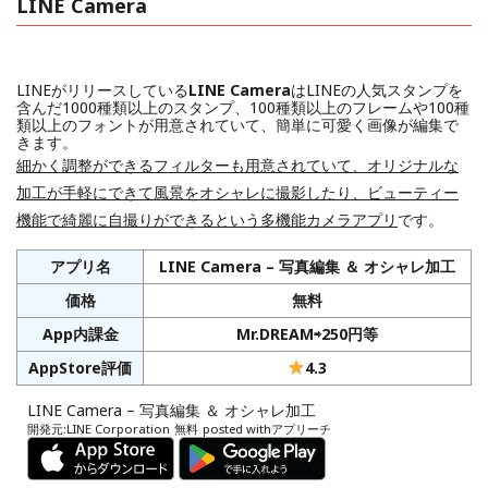
LINE Camera
LINEがリリースしている
LINE Camera
はLINEの人気スタンプを
含んだ1000種類以上のスタンプ、100種類以上のフレームや100種
類以上のフォントが用意されていて、簡単に可愛く画像が編集で
きます。
細かく調整ができるフィルターも用意されていて、オリジナルな
加工が手軽にできて風景をオシャレに撮影したり、ビューティー
機能で綺麗に自撮りができるという多機能カメラアプリ
です。
アプリ名
LINE Camera – 写真編集 ＆ オシャレ加工
価格
無料
App内課金
Mr.DREAM⇨250円等
AppStore評価
4.3
LINE Camera – 写真編集 ＆ オシャレ加工
開発元:
LINE Corporation
無料
posted with
アプリーチ