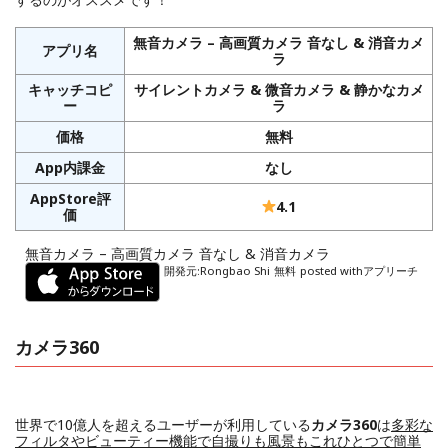
無音カメラ – 高画質カメラ 音なし & 消音カメ
アプリ名
ラ
キャッチコピ
サイレントカメラ & 微音カメラ & 静かなカメ
ー
ラ
価格
無料
App内課金
なし
AppStore評
4.1
価
無音カメラ – 高画質カメラ 音なし & 消音カメラ
開発元:
Rongbao Shi
無料
posted with
アプリーチ
カメラ360
世界で10億人を超えるユーザーが利用している
カメラ360
は
多彩な
フィルタやビューティー機能で自撮りも風景もこれひとつで簡単