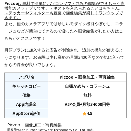
Piczoo
は無料で簡単にパソコンソフト並みの編集ができちゃう高
機能カメラアプリです。テキストを入れられることはもちろん、
ステッカーやフィルターも豊富で画像編集が楽しくワンタップで
きます。
また、他のカメラアプリでは珍しいモザイク機能やぼかし、コラ
ージュなどが簡単にできるので凝ったへ画像編集がしたい方はこ
ちらがオススメです！
月額プランに加入すると広告が削除され、追加の機能が使えるよ
うになります。お値段は少し高めの月額3400円なので気に入って
からの課金が良いでしょう。
アプリ名
Piczoo – 画像加工・写真編集
キャッチコピー
自撮かめら・コラージュ
価格
無料
App内課金
VIP会員⇨月額34000円等
AppStore評価
4.5
Piczoo – 画像加工・写真編集
開発元:
Xi’an Button Software Technology Co., Ltd.
無料