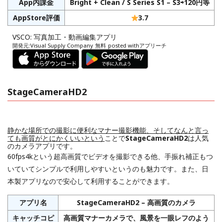
App内課金
Bright + Clean / S Series S1 – S3⇨120円等
AppStore評価
3.7
VSCO: 写真加工・動画編集アプリ
開発元:
Visual Supply Company
無料
posted with
アプリーチ
StageCameraHD2
静かな場所での撮影に便利なマナー撮影機能、そしてなんと言っ
ても画質がとにかくいいという
ことで
StageCameraHD2
は人気
のカメラアプリです。
60fps4kという超高画質でビデオを撮影できる他、手振れ補正もつ
いていてシンプルで利用しやすいというのも魅力です。また、日
本製アプリなので安心して利用することができます。
アプリ名
StageCameraHD2 – 高画質のカメラ
キャッチコピ
高画質マナーカメラで、風景を一眼レフのよう