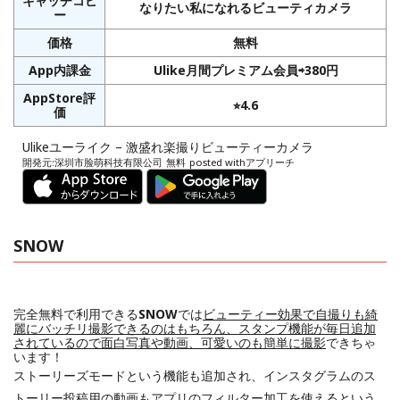
キャッチコピ
なりたい私になれるビューティカメラ
ー
価格
無料
App内課金
Ulike月間プレミアム会員⇨380円
AppStore評
⭐︎4.6
価
Ulikeユーライク – 激盛れ楽撮りビューティーカメラ
開発元:
深圳市脸萌科技有限公司
無料
posted with
アプリーチ
SNOW
完全無料で利用できる
SNOW
では
ビューティー効果で自撮りも綺
麗にバッチリ撮影できるのはもちろん、スタンプ機能が毎日追加
されているので面白写真や動画、可愛いのも簡単に撮影
できちゃ
います！
ストーリーズモードという機能も追加され、インスタグラムのス
トーリー投稿用の動画もアプリのフィルター加工を使えるという