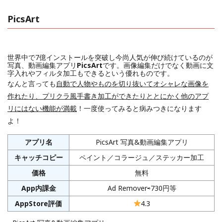
PicsArt
世界中で7億インストールを突破し今尚人気が伸び続けているのが
写真、動画編集アプリ
PicsArt
です。画像編集だけでなく動画に文
字入れやフィルタ加工もできるという優れものです。
なんと言っても
自動で人物やものを切り抜いてオシャレな画像を
作れたり、プリクラ風手書き加工ができたりととにかく他のアプ
リにはない機能が満載
！一度使ってみると病みつきになります
よ！
アプリ名
PicsArt 写真&動画編集アプリ
キャッチコピー
ペイント／コラージュ／ステッカー加工
価格
無料
App内課金
Ad Remover⇨730円等
AppStore評価
4.3