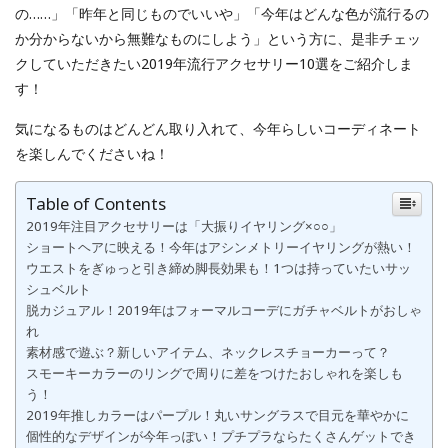
の……」「昨年と同じものでいいや」「今年はどんな色が流行るの
か分からないから無難なものにしよう」という方に、是非チェッ
クしていただきたい2019年流行アクセサリー10選をご紹介しま
す！
気になるものはどんどん取り入れて、今年らしいコーディネート
を楽しんでくださいね！
Table of Contents
2019年注目アクセサリーは「大振りイヤリング×○○」
ショートヘアに映える！今年はアシンメトリーイヤリングが熱い！
ウエストをぎゅっと引き締め脚長効果も！1つは持っていたいサッ
シュベルト
脱カジュアル！2019年はフォーマルコーデにガチャベルトがおしゃ
れ
素材感で遊ぶ？新しいアイテム、ネックレスチョーカーって？
スモーキーカラーのリングで周りに差をつけたおしゃれを楽しも
う！
2019年推しカラーはパープル！丸いサングラスで目元を華やかに
個性的なデザインが今年っぽい！プチプラならたくさんゲットでき