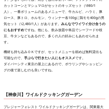
カットコーンとマシュマロがセットのキッズセット（\980/1
人）。一番ボリュームのあるメニューで、牛カルビ、ハラミ、豚
ロース、豚トロ、ホルモン、ウィンナー各100gに鶏モモ400gの男
気セット（\2,480/1人）があります。
みんなでワイワイ分け合うの
にもおすすめ
ですね。他にも、飲み放題や単品でシーフードや枝
豆、牛タンなどもあるので、多くの人の好みにもあわせられま
す。
機材も持ち込みＯＫですが、セットメニューを頼めば無料貸出も
可能なので、
手ぶらで行きたい人にもオススメ
です。
ダイバーシティ東京の屋上にあるので、ボウリングやショッピン
グの後で楽しむのも良いですね。
【神奈川】ワイルドクッキングガーデン
プレジャーフォレスト ワイルドクッキングガーデンは、関東最大