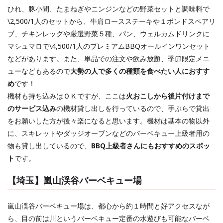
ひれ、豚小間、たまねぎやニンジンなどの野菜セットと調味料で
\2,500/1人のセットから、牛肩ロースステーキや１ポンドスペアリ
ブ、チキンレッグや厳選野菜５種、パン、ウェルカムドリンクに
マシュマロで\4,500/1人のプレミアムBBQオールインワンセット
などがあります。また、単品での注文や飲み放題、季節限定メニ
ューなどもあるので
大勢の人で多くの種類を食べたい人におすす
め
です！
機材も持ち込みはＯＫですが、ここは
火おこしから後片付けまで
のサービス込み
の機材貸し出しを行っているので、手ぶらで貸出
をお願いした方が後々楽になると思います。機材は基本の物以外
に、スキレットやダッジオーブンなどのバーベキュー上級者用の
物も貸し出しているので、
BBQ上級者さんにもおすすめのスポッ
ト
です。
【埼玉】嵐山渓谷バーベキュー場
嵐山渓谷バーベキュー場は、都心から約１時間と好アクセスなが
ら、目の前は川というバーベキュー定番の水遊びも可能なバーベ