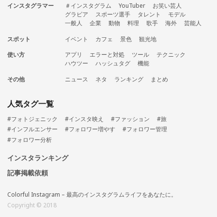
インスタグラマー
＃インスタグラム
YouTuber
お笑い芸人
グラビア
スポーツ選手
タレント
モデル
一般人
企業
動物
料理
歌手
海外
芸能人
スポット
イベント
カフェ
景色
観光地
使い方
アプリ
エラーと対処
ツール
テクニック
ハウツー
ハッシュタグ
機能
その他
ニュース
ネタ
ランキング
まとめ
人気タグ一覧
#フォトジェニック
#インスタ映え
#ファッション
#旅
#インフルエンサー
#フォロワー増やす
#フォロワー管理
#フォロワー分析
インスタランキング
記事掲載依頼
Colorful Instagram – 最高のインスタグラムライフをあなたに。
Copyright © 2018