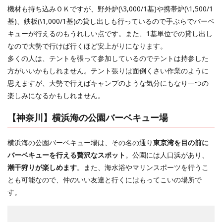
機材も持ち込みＯＫですが、野外炉(\3,000/1基)や携帯炉(\1,500/1
基)、鉄板(\1,000/1基)の貸し出しも行っているので手ぶらでバーベ
キューが行えるのもうれしい点です。また、1基単位での貸し出し
なので大勢で行けば行くほど安上がりになります。
多くの人は、テントを張って参加しているのでテントは持参した
方がいいかもしれません。テント張りは面倒くさい作業のように
思えますが、大勢で行えばキャンプのような気分にもなり一つの
楽しみになるかもしれません。
【神奈川】横浜海の公園バーベキュー場
横浜海の公園バーベキュー場は、その名の通り
東京湾を目の前に
バーベキューを行える贅沢なスポット
。公園には人口浜があり、
潮干狩りが楽しめます
。また、海水浴やマリンスポーツを行うこ
とも可能なので、仲のいい友達と行くにはもってこいの場所で
す。