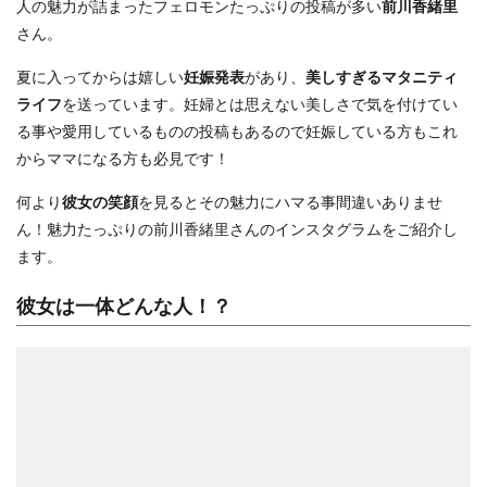
人の魅力が詰まったフェロモンたっぷりの投稿が多い
前川香緒里
さん。
夏に入ってからは嬉しい
妊娠発表
があり、
美しすぎるマタニティ
ライフ
を送っています。妊婦とは思えない美しさで気を付けてい
る事や愛用しているものの投稿もあるので妊娠している方もこれ
からママになる方も必見です！
何より
彼女の笑顔
を見るとその魅力にハマる事間違いありませ
ん！魅力たっぷりの前川香緒里さんのインスタグラムをご紹介し
ます。
彼女は一体どんな人！？