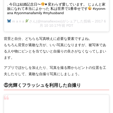
. 今日は結婚記念日〜
♥️
変わらず愛しています。 じょんと家
族になれて本当によかった 私は世界で1番幸せです
#zyonm
ana #zyonmanafamily #myhusband
m a n a
さん(@manafiexoxo)がシェアした投稿 –
2017 6
月 10 10:17午前 PDT
背景と自分、どちらも写真映えに必要な要素ですよね。
もちろん背景が素敵な方が、いい写真になりますが、被写体であ
る人や物にピンとを当てないと自撮りの良さがなくなってしまい
ます。
アプリでぼかしを加えたり、写真を撮る際からピントの位置を工
夫したりして、素敵な自撮り写真にしましょう。
⑤光輝くフラッシュを利用した自撮り