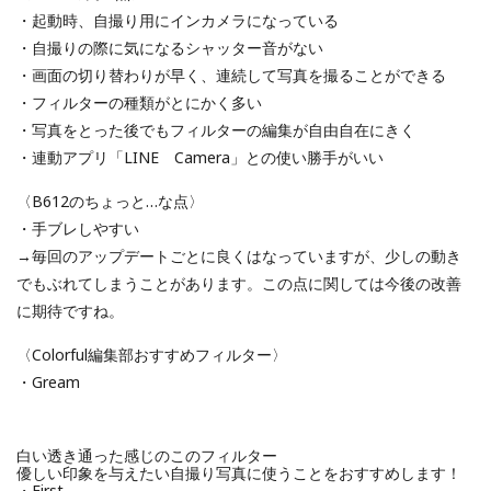
・起動時、自撮り用にインカメラになっている
・自撮りの際に気になるシャッター音がない
・画面の切り替わりが早く、連続して写真を撮ることができる
・フィルターの種類がとにかく多い
・写真をとった後でもフィルターの編集が自由自在にきく
・連動アプリ「LINE Camera」との使い勝手がいい
〈B612のちょっと…な点〉
・手ブレしやすい
→毎回のアップデートごとに良くはなっていますが、少しの動き
でもぶれてしまうことがあります。この点に関しては今後の改善
に期待ですね。
〈Colorful編集部おすすめフィルター〉
・Gream
白い透き通った感じのこのフィルター
優しい印象を与えたい自撮り写真に使うことをおすすめします！
・First