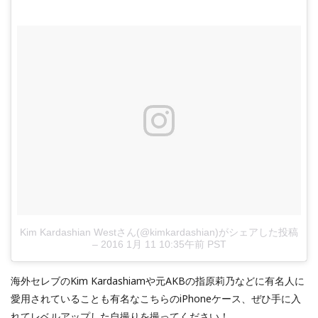
Kim Kardashian Westさん(@kimkardashian)がシェアした投稿
–
2016 1月 11 10:35午前 PST
海外セレブのKim Kardashiamや元AKBの指原莉乃などに有名人に
愛用されていることも有名なこちらのiPhoneケース、ぜひ手に入
れてレベルアップした自撮りを撮ってください！