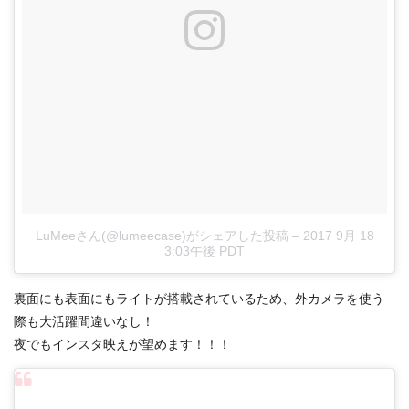
LuMeeさん(@lumeecase)がシェアした投稿
–
2017 9月 18
3:03午後 PDT
裏面にも表面にもライトが搭載されているため、外カメラを使う
際も大活躍間違いなし！
夜でもインスタ映えが望めます！！！