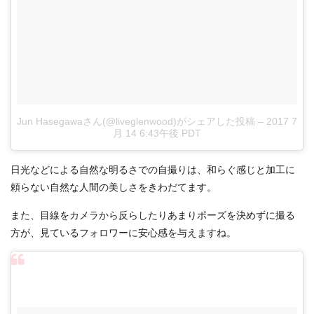
Jun Hasegawaさん(@liveglenwood)がシェアした投稿
–
2017 7
月 14 6:43午後 PDT
日光などによる自然な明るさでの自撮りは、和らぐ感じと加工に
頼らない自然な人間の美しさをきわだてます。
また、目線をカメラから反らしたりあまりポーズを決めずに撮る
方が、見ているフォロワーに安心感を与えますね。