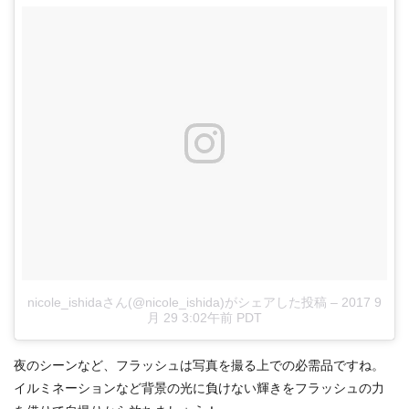
nicole_ishidaさん(@nicole_ishida)がシェアした投稿
–
2017 9
月 29 3:02午前 PDT
夜のシーンなど、フラッシュは写真を撮る上での必需品ですね。
イルミネーションなど背景の光に負けない輝きをフラッシュの力