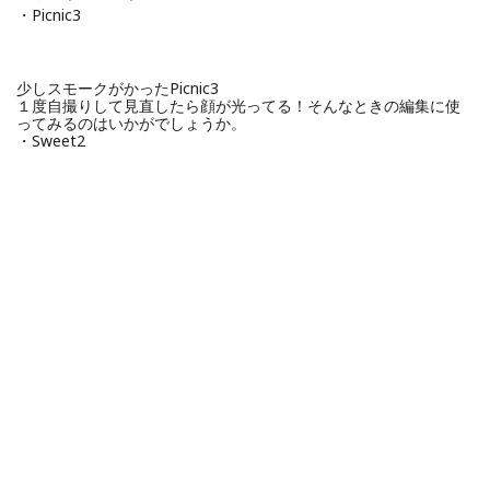
・Picnic3
少しスモークがかったPicnic3
１度自撮りして見直したら顔が光ってる！そんなときの編集に使
ってみるのはいかがでしょうか。
・Sweet2