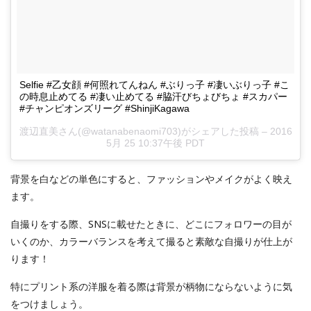
Selfie #乙女顔 #何照れてんねん #ぶりっ子 #凄いぶりっ子 #こ
の時息止めてる #凄い止めてる #脇汗びちょびちょ #スカパー
#チャンピオンズリーグ #ShinjiKagawa
渡辺直美さん(@watanabenaomi703)がシェアした投稿 –
2016
5月 25 10:37午後 PDT
背景を白などの単色にすると、ファッションやメイクがよく映え
ます。
自撮りをする際、SNSに載せたときに、どこにフォロワーの目が
いくのか、カラーバランスを考えて撮ると素敵な自撮りが仕上が
ります！
特にプリント系の洋服を着る際は背景が柄物にならないように気
をつけましょう。