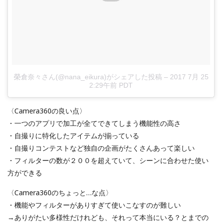
榮倉奈々さん(@nana_eikura)がシェアした投稿
–
2017 7月 25
2:29午前 PDT
〈Camera360の良い点〉
・一つのアプリで加工が全てできてしまう機能性の高さ
・自撮りに特化したアイテムが揃っている
・自撮りコンテストなど独自の企画がたくさんあって楽しい
・フィルターの数が２００を超えていて、シーンに合わせた使い
方ができる
〈Camera360のちょっと…な点〉
・機能やフィルターがありすぎて使いこなすのが難しい
→ありがたい多様性だけれども、それって本当にいる？とまでの