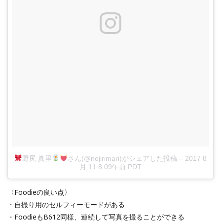
野尻 真里
さん(@nojirimari)がシェアした投稿
–
2017 8
月 11 8:09午前 PDT
〈Foodieの良い点〉
・自撮り用のセルフィーモードがある
・FoodieもB612同様、連続して写真を撮ることができる