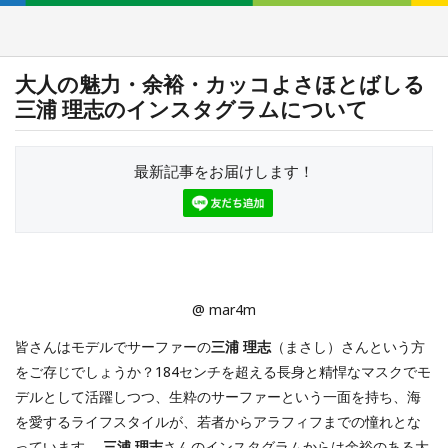
大人の魅力・余裕・カッコよさほとばしる
三浦 理志のインスタグラムについて
最新記事をお届けします！
@ mar4m
皆さんはモデルでサーファーの
三浦 理志
（まさし）さんという方
をご存じでしょうか？184センチを超える長身と精悍なマスクでモ
デルとして活躍しつつ、生粋のサーファーという一面を持ち、海
を愛するライフスタイルが、若者からアラフィフまでの憧れとな
っています。
三浦 理志
さんのインスタグラムからは余裕のある大