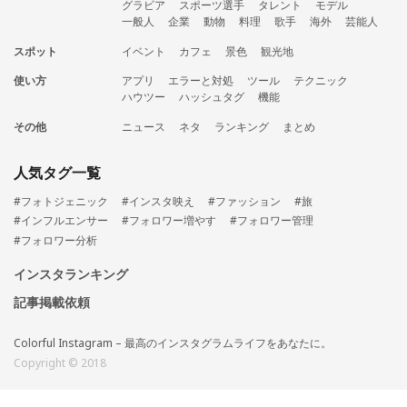
グラビア
スポーツ選手
タレント
モデル
一般人
企業
動物
料理
歌手
海外
芸能人
スポット
イベント
カフェ
景色
観光地
使い方
アプリ
エラーと対処
ツール
テクニック
ハウツー
ハッシュタグ
機能
その他
ニュース
ネタ
ランキング
まとめ
人気タグ一覧
#フォトジェニック
#インスタ映え
#ファッション
#旅
#インフルエンサー
#フォロワー増やす
#フォロワー管理
#フォロワー分析
インスタランキング
記事掲載依頼
Colorful Instagram – 最高のインスタグラムライフをあなたに。
Copyright © 2018