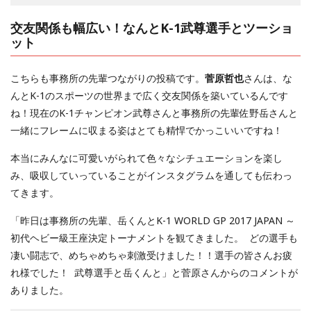
交友関係も幅広い！なんとK-1武尊選手とツーショ
ット
こちらも事務所の先輩つながりの投稿です。
菅原哲也
さんは、な
んとK-1のスポーツの世界まで広く交友関係を築いているんです
ね！現在のK-1チャンピオン武尊さんと事務所の先輩佐野岳さんと
一緒にフレームに収まる姿はとても精悍でかっこいいですね！
本当にみんなに可愛いがられて色々なシチュエーションを楽し
み、吸収していっていることがインスタグラムを通しても伝わっ
てきます。
「昨日は事務所の先輩、岳くんとK-1 WORLD GP 2017 JAPAN ～
初代ヘビー級王座決定トーナメントを観てきました。 どの選手も
凄い闘志で、めちゃめちゃ刺激受けました！！選手の皆さんお疲
れ様でした！ 武尊選手と岳くんと」と菅原さんからのコメントが
ありました。