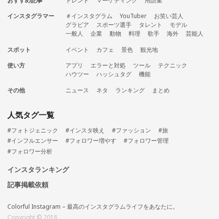
おすすめ記事
トレンド
マーケティング
用語集
インスタグラマー
＃インスタグラム
YouTuber
お笑い芸人
グラビア
スポーツ選手
タレント
モデル
一般人
企業
動物
料理
歌手
海外
芸能人
スポット
イベント
カフェ
景色
観光地
使い方
アプリ
エラーと対処
ツール
テクニック
ハウツー
ハッシュタグ
機能
その他
ニュース
ネタ
ランキング
まとめ
人気タグ一覧
#フォトジェニック
#インスタ映え
#ファッション
#旅
#インフルエンサー
#フォロワー増やす
#フォロワー管理
#フォロワー分析
インスタランキング
記事掲載依頼
Colorful Instagram – 最高のインスタグラムライフをあなたに。
Copyright © 2018