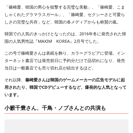
「篠崎愛、韓国の男心を狙撃する完璧な美貌」、「篠崎愛、こま
しゃくれたグラマラスガール」、「篠崎愛、セクシーさと可愛ら
しさの完璧な共存」など、韓国の各メディアからも称賛の嵐。
韓国での人気のきっかけとなったのは、2016年冬に発売された韓
国の人気男性誌『MAXIM KOREA』2月号でした。
この号で篠崎愛さんは表紙を飾り、カラーグラビアに登場。イン
ターネット書店では発売前日に予約分だけで品切れになり、発売
当日は一般書店でも売り切れ店が続出するほど。
それ以降、
篠崎愛さんは韓国のゲームメーカーの広告モデルに起
用されたり、韓国でCDデビューするなど、爆発的な人気となって
います。
小籔千豊さん、千鳥・ノブさんとの共演も