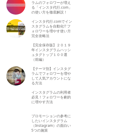
ラムのフォロワーが増え
る「インスタ代行.com」
の使い方を徹底解説！
インスタ代行.comでイン
スタグラムを自動化!? フ
ォロワーを増やす使い方
完全攻略法
【完全保存版】２０１９
年インスタグラムハッシ
ュタグトップ１００選
（前編）
【テーマ別】インスタグ
ラムでフォロワーを増や
して人気アカウントにな
る方法
インスタグラムの利用者
必見！フォロワーを劇的
に増やす方法
プロモーションの参考に
したいインスタグラム
（Instagram）の面白い
5つの施策