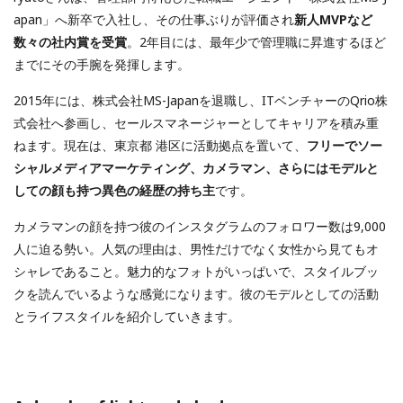
apan」へ新卒で入社し、その仕事ぶりが評価され
新人MVPなど
数々の社内賞を受賞
。2年目には、最年少で管理職に昇進するほど
までにその手腕を発揮します。
2015年には、株式会社MS-Japanを退職し、ITベンチャーのQrio株
式会社へ参画し、セールスマネージャーとしてキャリアを積み重
ねます。現在は、東京都 港区に活動拠点を置いて、
フリーでソー
シャルメディアマーケティング、カメラマン、さらにはモデルと
しての顔も持つ異色の経歴の持ち主
です。
カメラマンの顔を持つ彼のインスタグラムのフォロワー数は9,000
人に迫る勢い。人気の理由は、男性だけでなく女性から見てもオ
シャレであること。魅力的なフォトがいっぱいで、スタイルブッ
クを読んでいるような感覚になります。彼のモデルとしての活動
とライフスタイルを紹介していきます。