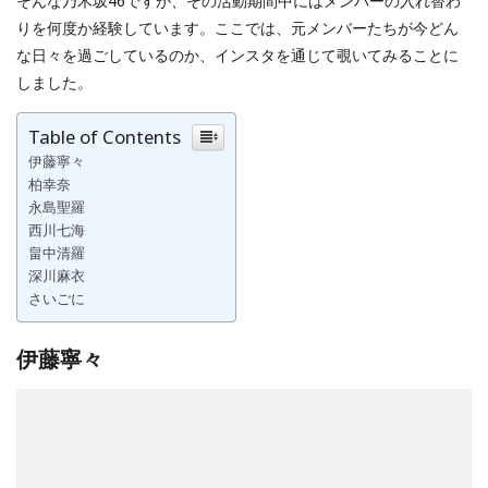
そんな乃木坂46ですが、その活動期間中にはメンバーの入れ替わ
りを何度か経験しています。ここでは、元メンバーたちが今どん
な日々を過ごしているのか、インスタを通じて覗いてみることに
しました。
Table of Contents
伊藤寧々
柏幸奈
永島聖羅
西川七海
畠中清羅
深川麻衣
さいごに
伊藤寧々