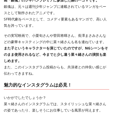
画「銀魂」のジャパンプレミアに参加した際の一コマです。
銀魂は、元々は週刊少年ジャンプに連載されているマンガをベー
スとして制作されたアニメです。
SF時代劇をベースとして、コメディ要素もあるマンガで、高い人
気を誇っています。
その実写映画で、小栗旬さんや菅田将暉さん、長澤まさみさんな
どの豪華キャスティングの中に菜々緒さんも名を連ねています。
また子というキャラクターを演じていたのですが、NGシーンをそ
のまま使用されるなど、今までと少し違う菜々緒さんの演技も楽
しめます。
また、このインスタグラム投稿からも、共演者との仲良い感じが
伝わってきますね。
魅力的なインスタグラムは必見！
いかがでしたでしょうか？
菜々緒さんのインスタグラムでは、スタイリッシュな菜々緒さん
の姿であったり、楽しそうにお仕事している風景が伺えます。